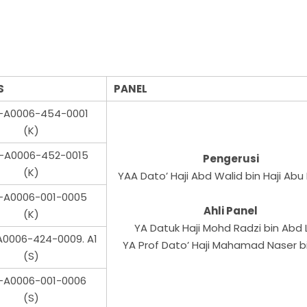
S
PANEL
-A0006-454-0001
(K)
-A0006-452-0015
Pengerusi
(K)
YAA Dato’ Haji Abd Walid bin Haji Ab
-A0006-001-0005
Ahli Panel
(K)
YA Datuk Haji Mohd Radzi bin Abd L
0006-424-0009. A1
YA Prof Dato’ Haji Mahamad Naser bi
(S)
-A0006-001-0006
(S)