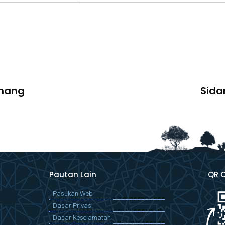
ahang
Sida
Pautan Lain
QR 
Pasukan Web
Dasar Privasi
Dasar Keselamatan