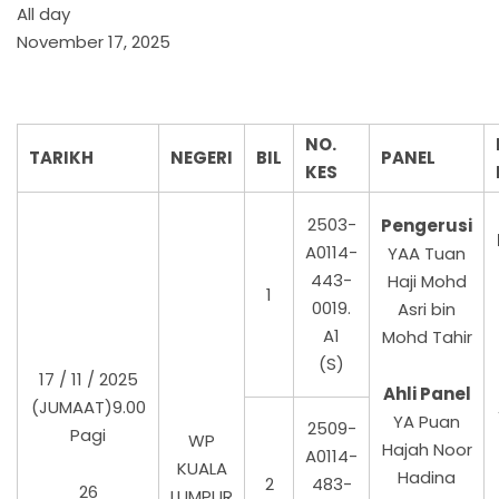
All day
November 17, 2025
NO.
TARIKH
NEGERI
BIL
PANEL
KES
2503-
Pengerusi
A0114-
YAA Tuan
443-
Haji Mohd
1
0019.
Asri bin
A1
Mohd Tahir
(S)
17 / 11 / 2025
Ahli Panel
(JUMAAT)9.00
YA Puan
2509-
Pagi
WP
Hajah Noor
A0114-
KUALA
Hadina
2
483-
26
LUMPUR