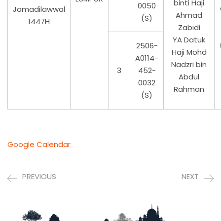
binti Haji
0050
Jamadilawwal
Ahmad
(S)
1447H
Zabidi
YA Datuk
2506-
Haji Mohd
A0114-
Nadzri bin
3
452-
Abdul
0032
Rahman
(S)
Google Calendar
PREVIOUS
NEXT