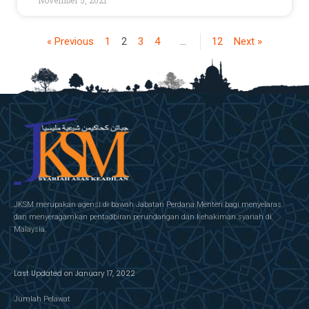
November 5, 2021
« Previous
1
2
3
4
…
12
Next »
JKSM merupakan agensi di bawah Jabatan Perdana Menteri bagi menyelaras
dan menyeragamkan pentadbiran perundangan dan kehakiman syariah di
Malaysia.
Last Updated on January 17, 2022
Jumlah Pelawat