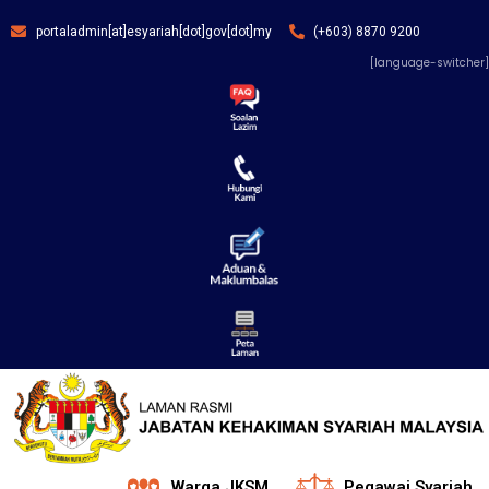
portaladmin[at]esyariah[dot]gov[dot]my
(+603) 8870 9200
[language-switcher]
Warga JKSM
Pegawai Syariah