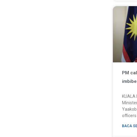
PM call
imbibe 
KUALA 
Ministe
Yaakob 
officers
BACA S