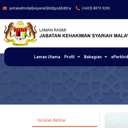
portaladmin[at]esyariah[dot]gov[dot]my
(+603) 8870 9200
Laman Utama
Profil
Bahagian
ePerkhi
Keratan Akhbar