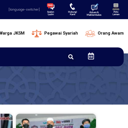
[language-switcher]
Warga JKSM
Pegawai Syariah
Orang Awam