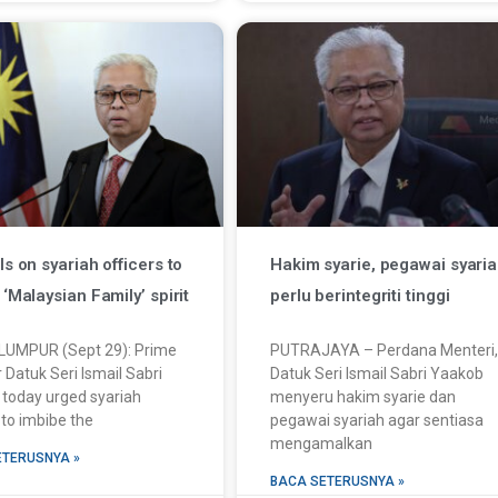
s on syariah officers to
Hakim syarie, pegawai syari
‘Malaysian Family’ spirit
perlu berintegriti tinggi
LUMPUR (Sept 29): Prime
PUTRAJAYA – Perdana Menteri,
r Datuk Seri Ismail Sabri
Datuk Seri Ismail Sabri Yaakob
today urged syariah
menyeru hakim syarie dan
 to imbibe the
pegawai syariah agar sentiasa
mengamalkan
ETERUSNYA »
BACA SETERUSNYA »