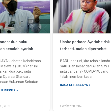
ancar dua buku
Usaha perkasa Syariah tidak
tan pesalah syariah
terhenti, malah diperhebat
AYA: Jabatan Kehakiman
BARU-baru ini, kita telah dilanda
 Malaysia (JKSM) hari ini
satu ujian besar dari Allah S.W.T
rkan dua buku iaitu
iaitu pandemik COVID-19, yang
r Operasi Standard
telah memberi kesan
anaan Hukuman Sebatan
BACA SETERUSNYA »
ETERUSNYA »
28, 2021
October 20, 2021