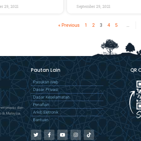
r 29, 2021
September 29, 2021
« Previous
1
2
3
4
5
…
Pautan Lain
QR 
Pasukan Web
Dasar Privasi
Dasar Keselamatan
Penafian
menyelaras dan
Arkib Eletronik
di Malaysia.
Bantuan