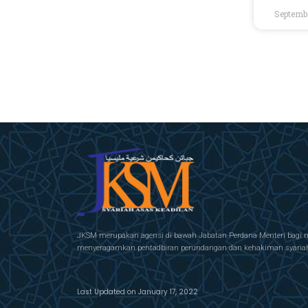
Septembe
JKSM merupakan agensi di bawah Jabatan Perdana Menteri bagi 
menyeragamkan pentadbiran perundangan dan kehakiman syariah 
Last Updated on January 17, 2022