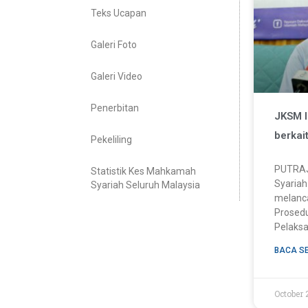
Teks Ucapan
Galeri Foto
Galeri Video
Penerbitan
JKSM l
berkai
Pekeliling
PUTRAJ
Statistik Kes Mahkamah
Syariah
Syariah Seluruh Malaysia
melanca
Prosedu
Pelaks
BACA S
October 