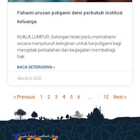
Fahami urusan poligami demi perkukuh institusi
keluarga
KUALA LUMPUR: Golongan lelaki perlu memahami
secara menyeluruh keinginan untuk berpoligami bagi
mengelak perbalahan dan kegagalan membahagi
hak
BACA SETERUSNYA »
March 2, 2021
« Previous
1
2
3
4
5
6
…
12
Next »