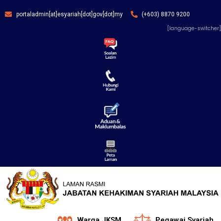
portaladmin[at]esyariah[dot]gov[dot]my
(+603) 8870 9200
[language-switcher]
Warga JKSM
Pegawai Syariah