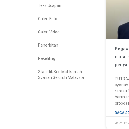
Teks Ucapan
Galeri Foto
Galeri Video
Penerbitan
Pegawa
cipta 
Pekeliling
penya
Statistik Kes Mahkamah
Syariah Seluruh Malaysia
PUTRAJ
syariah
rantau 
berusah
proses
BACA S
August 2