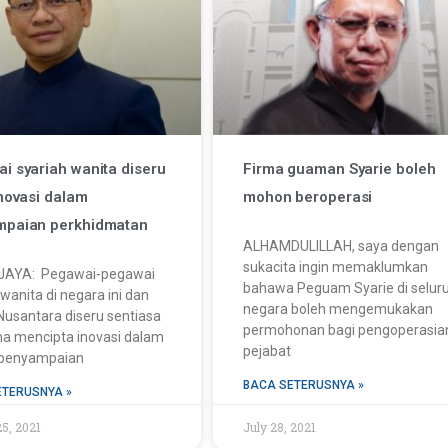
i syariah wanita diseru
Firma guaman Syarie boleh
inovasi dalam
mohon beroperasi
mpaian perkhidmatan
ALHAMDULILLAH, saya dengan
sukacita ingin memaklumkan
AYA: Pegawai-pegawai
bahawa Peguam Syarie di selur
 wanita di negara ini dan
negara boleh mengemukakan
Nusantara diseru sentiasa
permohonan bagi pengoperasia
a mencipta inovasi dalam
pejabat
 penyampaian
BACA SETERUSNYA »
ETERUSNYA »
5, 2021
July 28, 2021