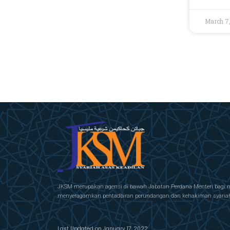
March 7
JKSM merupakan agensi di bawah Jabatan Perdana Menteri bagi 
menyeragamkan pentadbiran perundangan dan kehakiman syariah 
Last Updated on January 17, 2022