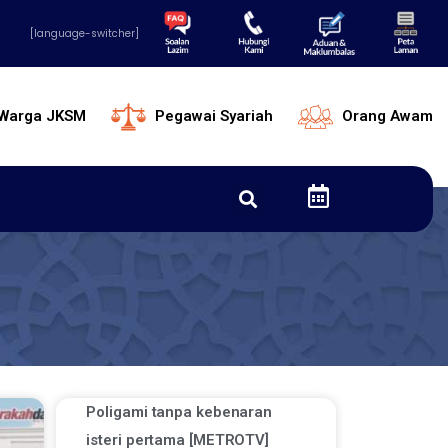
[language-switcher]
Warga JKSM
Pegawai Syariah
Orang Awam
Poligami tanpa kebenaran
isteri pertama [METROTV]