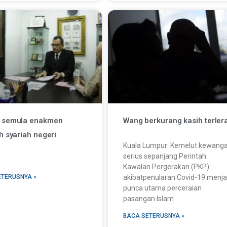
 semula enakmen
Wang berkurang kasih terlera
h syariah negeri
Kuala Lumpur: Kemelut kewang
serius sepanjang Perintah
Kawalan Pergerakan (PKP)
ETERUSNYA »
akibatpenularan Covid-19 menja
punca utama perceraian
pasangan Islam
BACA SETERUSNYA »