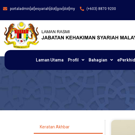
portaladmin[at]esyariah[dot]gov[dot]my
(+603) 8870 9200
Laman Utama
Profil
Bahagian
ePerkhi
Keratan Akhbar