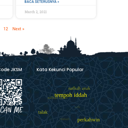
BACA SETERUSNYA »
March 2, 2021
12
Next »
Code JKSM
Kata Kekunci Popular