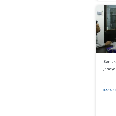
Semak
jenaya
…
BACA S