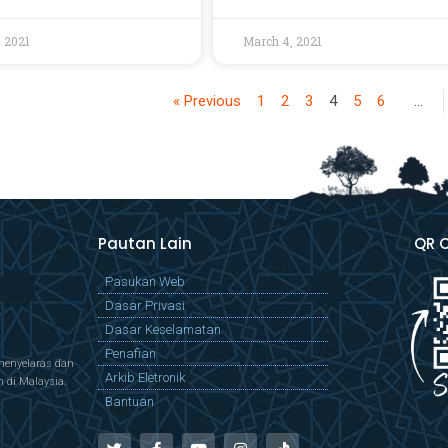
, 2021
March 4, 2021
« Previous
1
2
3
4
5
6
…
Pautan Lain
QR 
Pasukan Web
Dasar Privasi
Dasar Keselamatan
Penafian
menyelaras dan
Arkib Eletronik
di Malaysia.
Bantuan