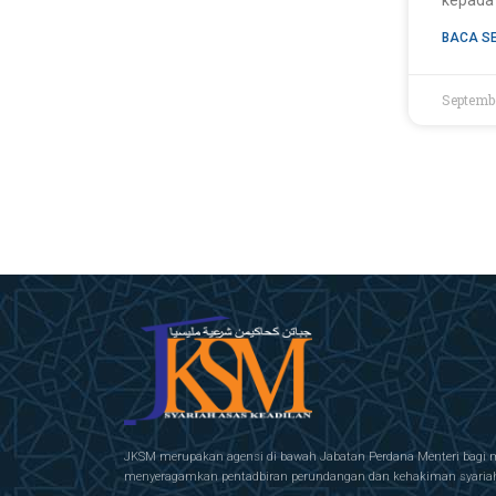
kepada
BACA S
Septemb
JKSM merupakan agensi di bawah Jabatan Perdana Menteri bagi 
menyeragamkan pentadbiran perundangan dan kehakiman syariah 