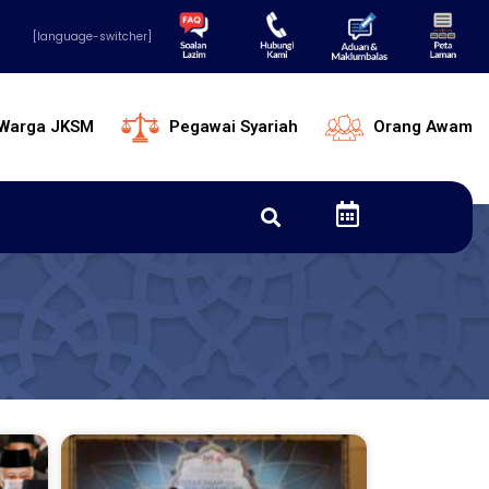
[language-switcher]
Warga JKSM
Pegawai Syariah
Orang Awam