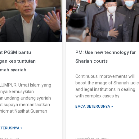
at PGSM bantu
PM: Use new technology for
gan kes tuntutan
Shariah courts
mah syariah
Continuous improvements will
boost the image of Shariah judic
LUMPUR: Umat Islam yang
and legal institutions in dealing
yai kemusykilan
with complex cases by
an undang-undang syariah
hat supaya memanfaatkan
BACA SETERUSNYA »
Khidmat Nasihat Guaman
ETERUSNYA »
r 27, 2020
September 30, 2020