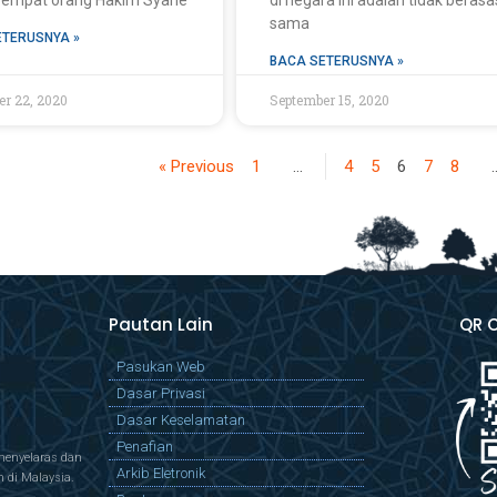
 empat orang Hakim Syarie
di negara ini adalah tidak berasa
sama
ETERUSNYA »
BACA SETERUSNYA »
er 22, 2020
September 15, 2020
« Previous
1
…
4
5
6
7
8
Pautan Lain
QR 
Pasukan Web
Dasar Privasi
Dasar Keselamatan
Penafian
menyelaras dan
Arkib Eletronik
di Malaysia.