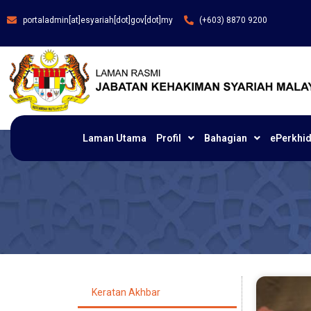
portaladmin[at]esyariah[dot]gov[dot]my
(+603) 8870 9200
Laman Utama
Profil
Bahagian
ePerkhi
Keratan Akhbar