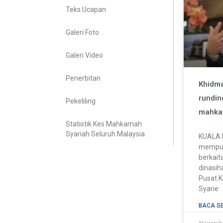
Teks Ucapan
Galeri Foto
Galeri Video
Penerbitan
Khidm
rundin
Pekeliling
mahka
Statistik Kes Mahkamah
Syariah Seluruh Malaysia
KUALA 
mempun
berkait
dinasi
Pusat 
Syarie
BACA S
Novembe