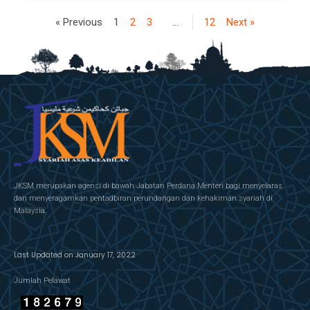
« Previous
1
2
3
…
12
Next »
JKSM merupakan agensi di bawah Jabatan Perdana Menteri bagi menyelaras
dan menyeragamkan pentadbiran perundangan dan kehakiman syariah di
Malaysia.
Last Updated on January 17, 2022
Jumlah Pelawat