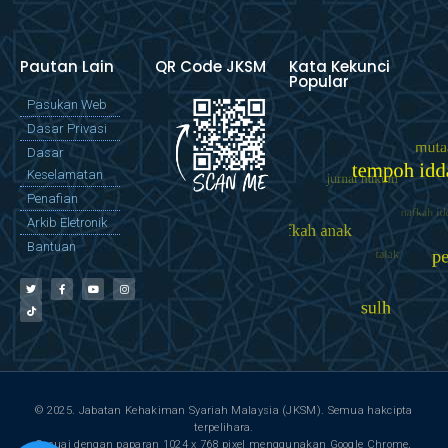
Pautan Lain
QR Code JKSM
Kata Kekunci
Popular
Pasukan Web
Dasar Privasi
Dasar
Keselamatan
Penafian
Arkib Eletronik
Bantuan
© 2025. Jabatan Kehakiman Syariah Malaysia (JKSM). Semua hakcipta
terpelihara.
Sesuai dengan paparan 1024 x 768 pixel menggunakan Google Chrome,