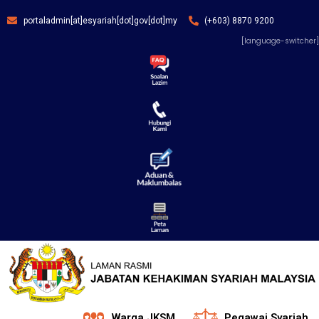
portaladmin[at]esyariah[dot]gov[dot]my
(+603) 8870 9200
[language-switcher]
Warga JKSM
Pegawai Syariah