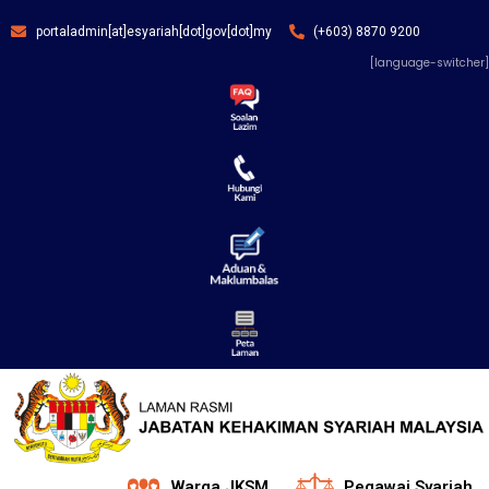
portaladmin[at]esyariah[dot]gov[dot]my
(+603) 8870 9200
[language-switcher]
Warga JKSM
Pegawai Syariah