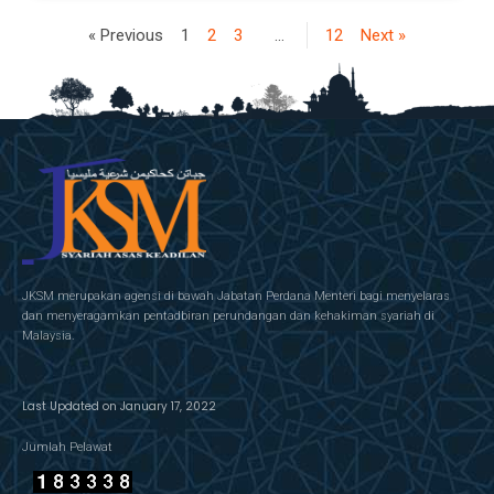
« Previous
1
2
3
…
12
Next »
JKSM merupakan agensi di bawah Jabatan Perdana Menteri bagi menyelaras
dan menyeragamkan pentadbiran perundangan dan kehakiman syariah di
Malaysia.
Last Updated on January 17, 2022
Jumlah Pelawat