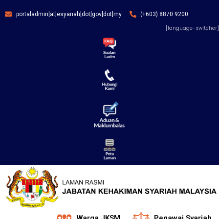
portaladmin[at]esyariah[dot]gov[dot]my
(+603) 8870 9200
[language-switcher]
Warga JKSM
Pegawai Syariah