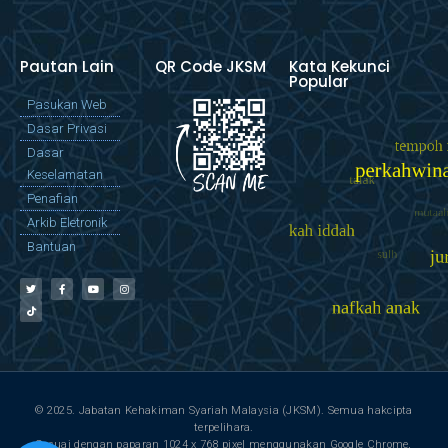
Pautan Lain
QR Code JKSM
Kata Kekunci
Popular
Pasukan Web
Dasar Privasi
Dasar
Keselamatan
Penafian
Arkib Eletronik
Bantuan
© 2025. Jabatan Kehakiman Syariah Malaysia (JKSM). Semua hakcipta
terpelihara.
Sesuai dengan paparan 1024 x 768 pixel menggunakan Google Chrome,