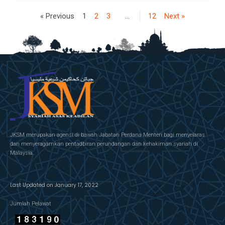
« Previous
1
2
3
…
12
Next »
JKSM merupakan agensi di bawah Jabatan Perdana Menteri bagi menyelaras
dan menyeragamkan pentadbiran perundangan dan kehakiman syariah di
Malaysia.
Last Updated on January 17, 2022
Jumlah Pelawat