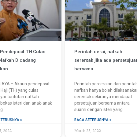
Pendeposit TH Culas
Perintah cerai, nafkah
Nafkah Dicadang
serentak jika ada persetujua
ukan
bersama
AYA – Akaun pendeposit
Perintah perceraian dan perinta
Haji (TH) yang culas
nafkah hanya boleh dilaksanaka
ar tuntutan nafkah
serentak sekiranya mendapat
bekas isteri dan anak-anak
persetujuan bersama antara
ng
suami dengan isteri yang
ETERUSNYA »
BACA SETERUSNYA »
5, 2022
March 25, 2022