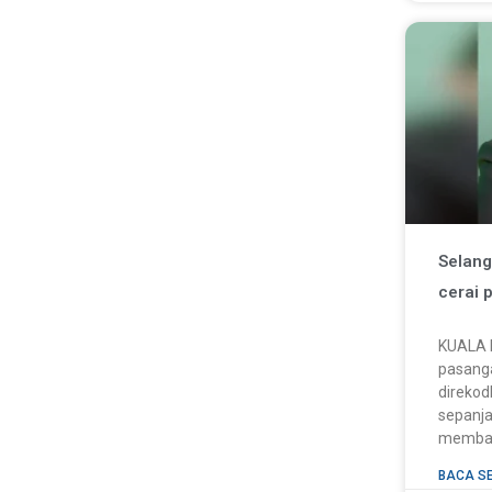
Selang
cerai p
KUALA 
pasanga
direkod
sepanja
membab
BACA S