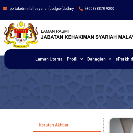
portaladmin[at]esyariah[dot]gov[dot]my
(+603) 8870 9200
Laman Utama
Profil
Bahagian
ePerkhi
Keratan Akhbar