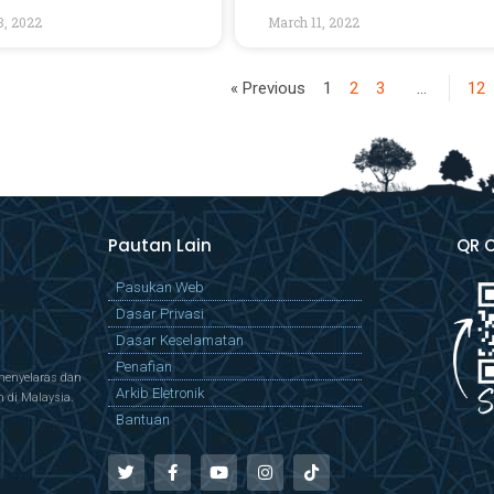
3, 2022
March 11, 2022
« Previous
1
2
3
…
12
Pautan Lain
QR 
Pasukan Web
Dasar Privasi
Dasar Keselamatan
Penafian
menyelaras dan
Arkib Eletronik
di Malaysia.
Bantuan