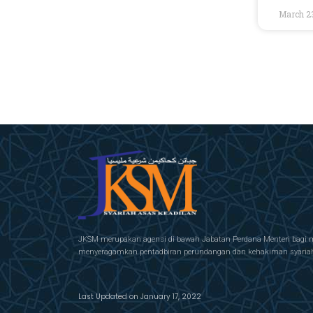
March 2
JKSM merupakan agensi di bawah Jabatan Perdana Menteri bagi 
menyeragamkan pentadbiran perundangan dan kehakiman syariah 
Last Updated on January 17, 2022