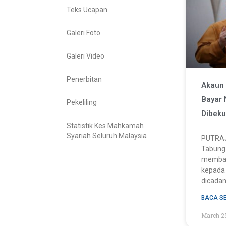
Teks Ucapan
Galeri Foto
Galeri Video
Penerbitan
Akaun 
Bayar 
Pekeliling
Dibek
Statistik Kes Mahkamah
Syariah Seluruh Malaysia
PUTRAJ
Tabung 
membay
kepada 
dicada
BACA S
March 2