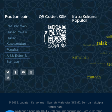
Pautan Lain
QR Code JKSM
Kata Kekunci
Popular
Pasukan Web
Dasar Privasi
Dasar
Keselamatan
Penafian
Arkib Eletronik
Bantuan
© 2025. Jabatan Kehakiman Syariah Malaysia (JKSM). Semua hakcipta
terpelihara.
Sesuai dengan paparan 1024 x 768 pixel menggunakan Google Chrome,