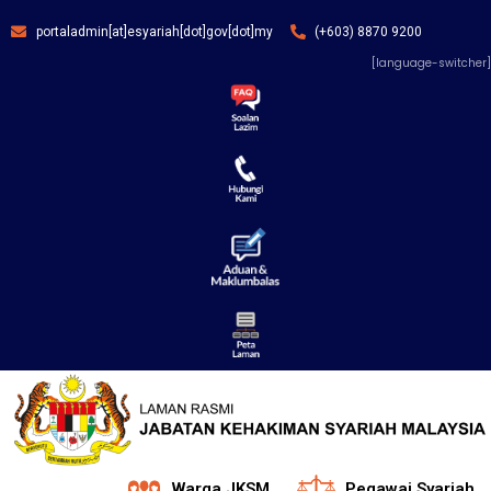
portaladmin[at]esyariah[dot]gov[dot]my
(+603) 8870 9200
[language-switcher]
Warga JKSM
Pegawai Syariah