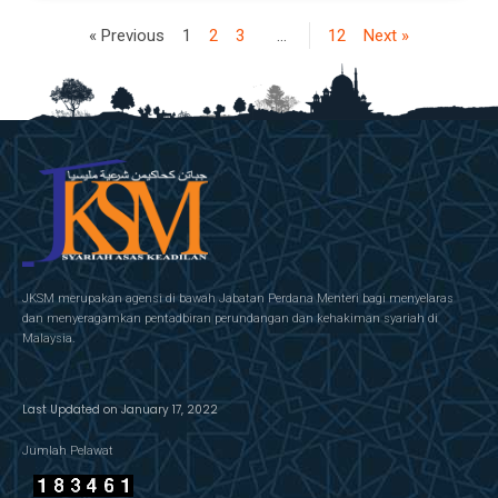
« Previous
1
2
3
…
12
Next »
JKSM merupakan agensi di bawah Jabatan Perdana Menteri bagi menyelaras
dan menyeragamkan pentadbiran perundangan dan kehakiman syariah di
Malaysia.
Last Updated on January 17, 2022
Jumlah Pelawat