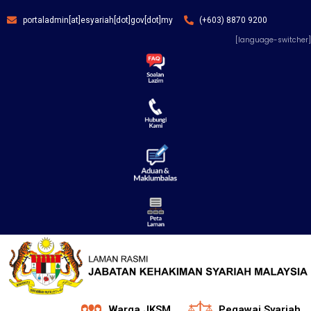
portaladmin[at]esyariah[dot]gov[dot]my
(+603) 8870 9200
[language-switcher]
Warga JKSM
Pegawai Syariah