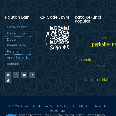
Pautan Lain
QR Code JKSM
Kata Kekunci
Popular
Pasukan Web
Dasar Privasi
Dasar
Keselamatan
Penafian
Arkib Eletronik
Bantuan
© 2025. Jabatan Kehakiman Syariah Malaysia (JKSM). Semua hakcipta
terpelihara.
Sesuai dengan paparan 1024 x 768 pixel menggunakan Google Chrome,