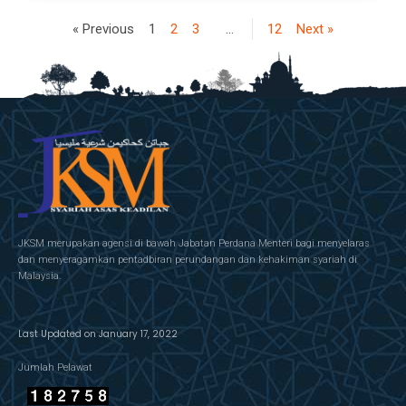
« Previous
1
2
3
…
12
Next »
JKSM merupakan agensi di bawah Jabatan Perdana Menteri bagi menyelaras
dan menyeragamkan pentadbiran perundangan dan kehakiman syariah di
Malaysia.
Last Updated on January 17, 2022
Jumlah Pelawat