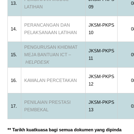
13.
0
LATIHAN
09
PERANCANGAN DAN
JKSM-PKPS
14.
0
PELAKSANAAN LATIHAN
10
PENGURUSAN KHIDMAT
JKSM-PKPS
15.
MEJA BANTUAN ICT –
0
11
HELPDESK
JKSM-PKPS
16.
KAWALAN PERCETAKAN
0
12
PENILAIAN PRESTASI
JKSM-PKPS
17.
0
PEMBEKAL
13
** Tarikh kuatkuasa bagi semua dokumen yang dipinda