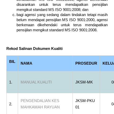
disarankan untuk terus mendapatkan pensijilan
mengikut standard MS ISO 9001:2008; dan
bagi agensi yang sedang dalam tindakan tetapi masih
belum mendapat pensijilan MS ISO 9001:2000, agensi
berkenaan dikehendaki untuk terus mendapatkan
pensijilan mengikut standard MS ISO 9001:2008.
Rekod Salinan Dokumen Kualiti
BIL
NAMA
PROSEDUR
KELU
1.
MANUAL KUALITI
JKSM-MK
0
PENGENDALIAN KES
JKSM-PKU
2.
0
MAHKAMAH RAYUAN
01