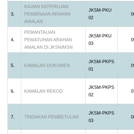
KAJIAN KEPERLUAN
JKSM-PKU
3.
PEMBINAAN ARAHAN
0
02
AMALAN
PEMANTAUAN
JKSM-PKU
4.
PEMATUHAN ARAHAN
0
03
AMALAN DI JKSN/MSN
JKSM-PKPS
5.
KAWALAN DOKUMEN
0
01
JKSM-PKPS
6.
KAWALAN REKOD
0
02
JKSM-PKPS
7.
TINDAKAN PEMBETULAN
0
03