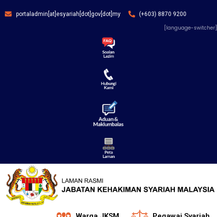
portaladmin[at]esyariah[dot]gov[dot]my
(+603) 8870 9200
[language-switcher]
Warga JKSM
Pegawai Syariah