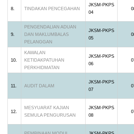
JKSM-PKPS
8.
TINDAKAN PENCEGAHAN
0
04
PENGENDALIAN ADUAN
JKSM-PKPS
9.
DAN MAKLUMBALAS
0
05
PELANGGAN
KAWALAN
JKSM-PKPS
10.
KETIDAKPATUHAN
0
06
PERKHIDMATAN
JKSM-PKPS
11.
AUDIT DALAM
0
07
MESYUARAT KAJIAN
JKSM-PKPS
12.
0
SEMULA PENGURUSAN
08
PEMBINAAN MODUL
JKSM-PKPS