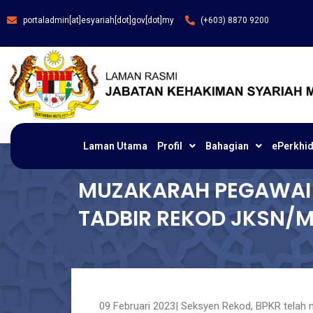
portaladmin[at]esyariah[dot]gov[dot]my
(+603) 8870 9200
Laman Utama
Profil
Bahagian
ePerkhi
MUZAKARAH PEGAWAI
TADBIR REKOD JKSN/
09 Februari 2023| Seksyen Rekod, BPKR tela