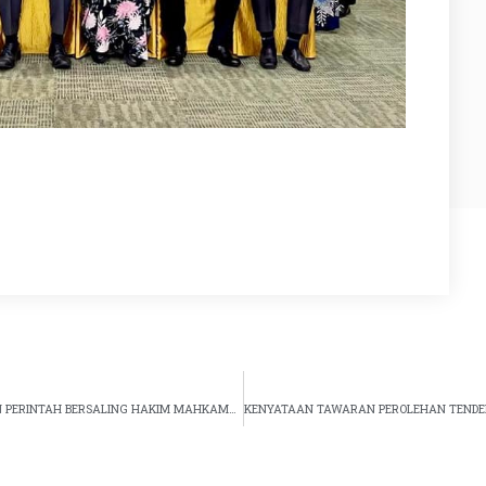
KURSUS PENGUATKUASAAN, PELAKSANAAN PERINTAH DAN PERINTAH BERSALING HAKIM MAHKAMAH RENDAH SYARIAH ZON TENGAH