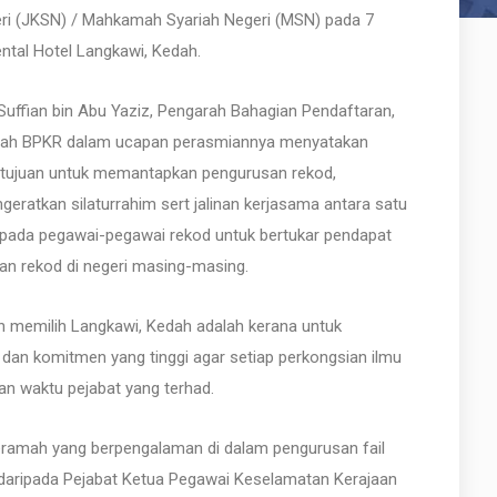
ri (JKSN) / Mahkamah Syariah Negeri (MSN) pada 7
ntal Hotel Langkawi, Kedah.
Suffian bin Abu Yaziz, Pengarah Bahagian Pendaftaran,
arah BPKR dalam ucapan perasmiannya menyatakan
rtujuan untuk memantapkan pengurusan rekod,
ratkan silaturrahim sert jalinan kerjasama antara satu
 kepada pegawai-pegawai rekod untuk bertukar pendapat
an rekod di negeri masing-masing.
 dan memilih Langkawi, Kedah adalah kerana untuk
n komitmen yang tinggi agar setiap perkongsian ilmu
an waktu pejabat yang terhad.
eramah yang berpengalaman di dalam pengurusan fail
e daripada Pejabat Ketua Pegawai Keselamatan Kerajaan