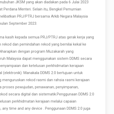
nubuhan JKSM yang akan diadakan pada 6 Julai 2023
 Perdana Menteri. Selain itu, Bengkel Pemurnian
 melibatkan PRJ/PTRJ bersama Arkib Negara Malaysia
bulan September 2023.
ma kasih kepada semua PRJ/PTRJ atas gerak kerja yang
rekod dan pemindahan rekod yang bernilai kekal ke
 Diharapkan dengan program Muzakarah yang
uruh Malaysia dapat menggunakan sistem DDMS secara
penyampaian dan ketelusan perkhidmatan kerajaan
l (elektronik). Manakala DDMS 2.0 bertujuan untuk
menguruskan rekod rasmi dan rahsia rasmi kerajaan
pada proses pewujudan, penawanan, penyimpanan,
ekod secara digital dan sistematik.Penggunaan DDMS 2.0
lusan perkhidmatan kerajaan melalui capaian
re, any time and any device . Penggunaan DDMS 2.0 juga