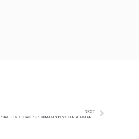
NEXT
KENYATAAN TAWARAN PEROLEHAN TENDER BAGI PEROLEHAN PERKHIDMATAN PENYELENGGARAAN PEMBAIKAN SISTEM ESYARIAH VERSI 3 (ESV3) JABATAN KEHAKIMAN SYARIAH MALAYSIA (JKSM)