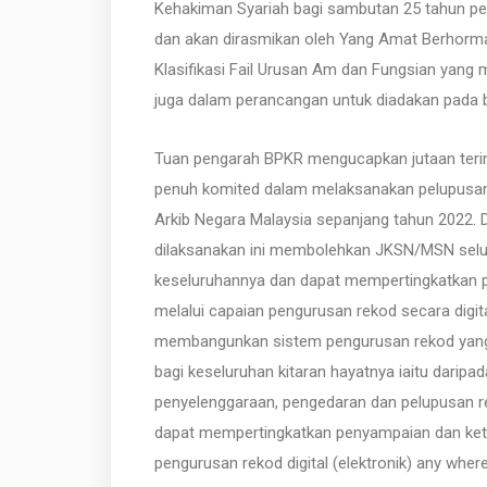
Kehakiman Syariah bagi sambutan 25 tahun pe
dan akan dirasmikan oleh Yang Amat Berhormat
Klasifikasi Fail Urusan Am dan Fungsian yang
juga dalam perancangan untuk diadakan pada 
Tuan pengarah BPKR mengucapkan jutaan teri
penuh komited dalam melaksanakan pelupusan 
Arkib Negara Malaysia sepanjang tahun 2022.
dilaksanakan ini membolehkan JKSN/MSN sel
keseluruhannya dan dapat mempertingkatkan 
melalui capaian pengurusan rekod secara digita
membangunkan sistem pengurusan rekod yang 
bagi keseluruhan kitaran hayatnya iaitu dari
penyelenggaraan, pengedaran dan pelupusan r
dapat mempertingkatkan penyampaian dan kete
pengurusan rekod digital (elektronik) any whe