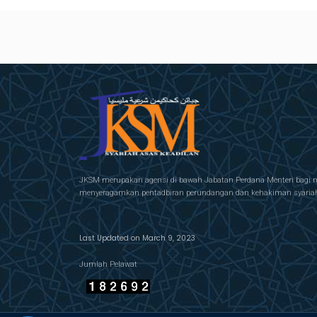
JKSM merupakan agensi di bawah Jabatan Perdana Menteri bagi 
menyeragamkan pentadbiran perundangan dan kehakiman syariah 
Last Updated on March 9, 2023
Jumlah Pelawat