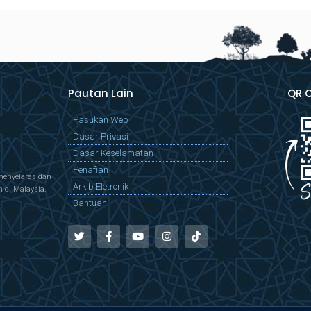
Pautan Lain
QR 
Pasukan Web
Dasar Privasi
Dasar Keselamatan
Penafian
menyelaras dan
Arkib Eletronik
di Malaysia.
Bantuan