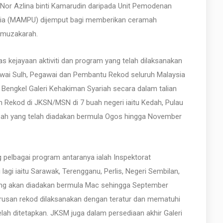
or Azlina binti Kamarudin daripada Unit Pemodenan
sia (MAMPU) dijemput bagi memberikan ceramah
 muzakarah.
kejayaan aktiviti dan program yang telah dilaksanakan
awai Sulh, Pegawai dan Pembantu Rekod seluruh Malaysia
 Bengkel Galeri Kehakiman Syariah secara dalam talian
n Rekod di JKSN/MSN di 7 buah negeri iaitu Kedah, Pulau
abah yang telah diadakan bermula Ogos hingga November
 pelbagai program antaranya ialah Inspektorat
gi iaitu Sarawak, Terengganu, Perlis, Negeri Sembilan,
ang akan diadakan bermula Mac sehingga September
rusan rekod dilaksanakan dengan teratur dan mematuhi
ah ditetapkan. JKSM juga dalam persediaan akhir Galeri