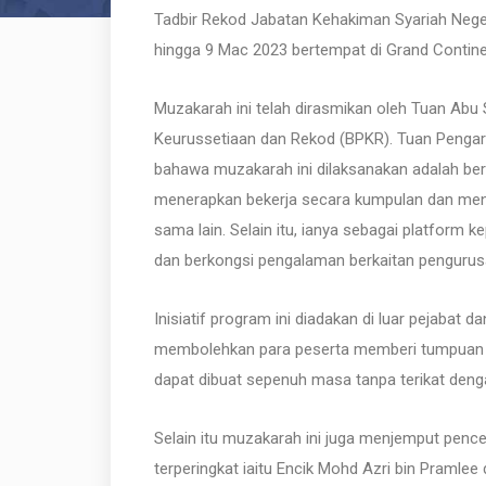
Tadbir Rekod Jabatan Kehakiman Syariah Nege
hingga 9 Mac 2023 bertempat di Grand Contine
Muzakarah ini telah dirasmikan oleh Tuan Abu 
Keurussetiaan dan Rekod (BPKR). Tuan Peng
bahawa muzakarah ini dilaksanakan adalah be
menerapkan bekerja secara kumpulan dan menge
sama lain. Selain itu, ianya sebagai platform
dan berkongsi pengalaman berkaitan pengurus
Inisiatif program ini diadakan di luar pejabat
membolehkan para peserta memberi tumpuan da
dapat dibuat sepenuh masa tanpa terikat deng
Selain itu muzakarah ini juga menjemput penc
terperingkat iaitu Encik Mohd Azri bin Pramle