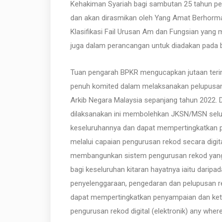
Kehakiman Syariah bagi sambutan 25 tahun pe
dan akan dirasmikan oleh Yang Amat Berhormat
Klasifikasi Fail Urusan Am dan Fungsian yang
juga dalam perancangan untuk diadakan pada 
Tuan pengarah BPKR mengucapkan jutaan teri
penuh komited dalam melaksanakan pelupusan 
Arkib Negara Malaysia sepanjang tahun 2022.
dilaksanakan ini membolehkan JKSN/MSN sel
keseluruhannya dan dapat mempertingkatkan 
melalui capaian pengurusan rekod secara digita
membangunkan sistem pengurusan rekod yang 
bagi keseluruhan kitaran hayatnya iaitu dari
penyelenggaraan, pengedaran dan pelupusan r
dapat mempertingkatkan penyampaian dan kete
pengurusan rekod digital (elektronik) any whe