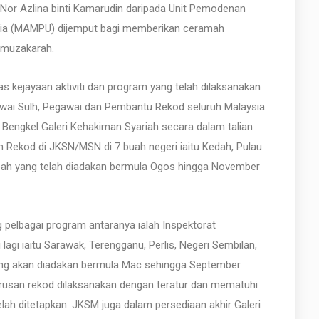
or Azlina binti Kamarudin daripada Unit Pemodenan
sia (MAMPU) dijemput bagi memberikan ceramah
 muzakarah.
kejayaan aktiviti dan program yang telah dilaksanakan
awai Sulh, Pegawai dan Pembantu Rekod seluruh Malaysia
 Bengkel Galeri Kehakiman Syariah secara dalam talian
n Rekod di JKSN/MSN di 7 buah negeri iaitu Kedah, Pulau
abah yang telah diadakan bermula Ogos hingga November
 pelbagai program antaranya ialah Inspektorat
gi iaitu Sarawak, Terengganu, Perlis, Negeri Sembilan,
ang akan diadakan bermula Mac sehingga September
rusan rekod dilaksanakan dengan teratur dan mematuhi
ah ditetapkan. JKSM juga dalam persediaan akhir Galeri