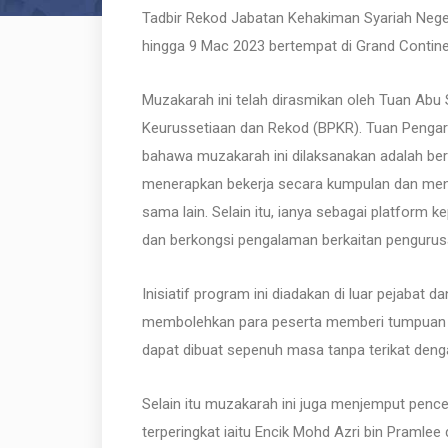
Tadbir Rekod Jabatan Kehakiman Syariah Nege
hingga 9 Mac 2023 bertempat di Grand Contine
Muzakarah ini telah dirasmikan oleh Tuan Abu 
Keurussetiaan dan Rekod (BPKR). Tuan Peng
bahawa muzakarah ini dilaksanakan adalah be
menerapkan bekerja secara kumpulan dan menge
sama lain. Selain itu, ianya sebagai platform
dan berkongsi pengalaman berkaitan pengurus
Inisiatif program ini diadakan di luar pejabat
membolehkan para peserta memberi tumpuan da
dapat dibuat sepenuh masa tanpa terikat deng
Selain itu muzakarah ini juga menjemput penc
terperingkat iaitu Encik Mohd Azri bin Pramle