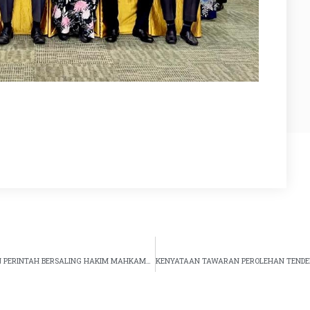
KURSUS PENGUATKUASAAN, PELAKSANAAN PERINTAH DAN PERINTAH BERSALING HAKIM MAHKAMAH RENDAH SYARIAH ZON TENGAH