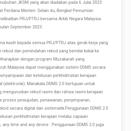
nubuhan JKSM yang akan diadakan pada 6 Julai 2023
 Perdana Menteri. Selain itu, Bengkel Pemurnian
 melibatkan PRJ/PTRJ bersama Arkib Negara Malaysia
bulan September 2023.
ma kasih kepada semua PRJ/PTRJ atas gerak kerja yang
rekod dan pemindahan rekod yang bernilai kekal ke
 Diharapkan dengan program Muzakarah yang
uruh Malaysia dapat menggunakan sistem DDMS secara
penyampaian dan ketelusan perkhidmatan kerajaan
l (elektronik). Manakala DDMS 2.0 bertujuan untuk
menguruskan rekod rasmi dan rahsia rasmi kerajaan
pada proses pewujudan, penawanan, penyimpanan,
ekod secara digital dan sistematik.Penggunaan DDMS 2.0
lusan perkhidmatan kerajaan melalui capaian
re, any time and any device . Penggunaan DDMS 2.0 juga