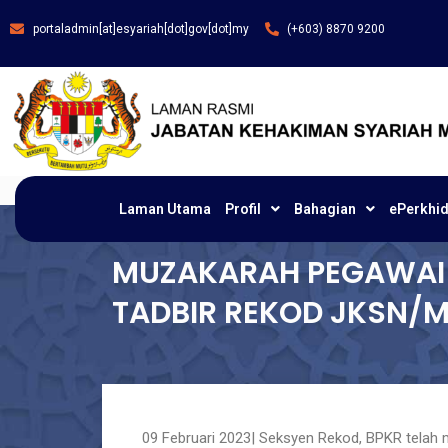
portaladmin[at]esyariah[dot]gov[dot]my
(+603) 8870 9200
Laman Utama
Profil
Bahagian
ePerkhi
MUZAKARAH PEGAWAI
TADBIR REKOD JKSN/
09 Februari 2023| Seksyen Rekod, BPKR tela