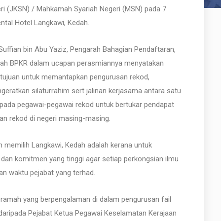
ri (JKSN) / Mahkamah Syariah Negeri (MSN) pada 7
ntal Hotel Langkawi, Kedah.
Suffian bin Abu Yaziz, Pengarah Bahagian Pendaftaran,
arah BPKR dalam ucapan perasmiannya menyatakan
rtujuan untuk memantapkan pengurusan rekod,
ratkan silaturrahim sert jalinan kerjasama antara satu
 kepada pegawai-pegawai rekod untuk bertukar pendapat
an rekod di negeri masing-masing.
 dan memilih Langkawi, Kedah adalah kerana untuk
n komitmen yang tinggi agar setiap perkongsian ilmu
an waktu pejabat yang terhad.
eramah yang berpengalaman di dalam pengurusan fail
e daripada Pejabat Ketua Pegawai Keselamatan Kerajaan