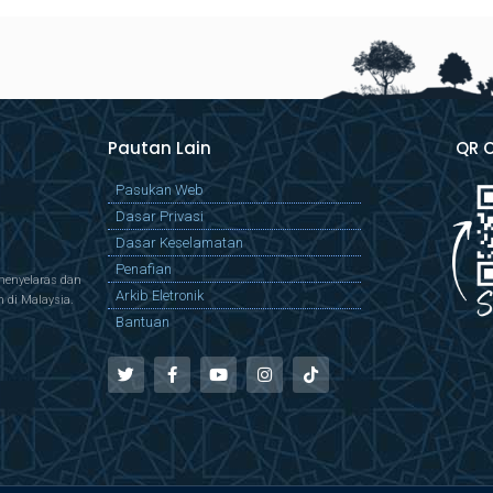
Pautan Lain
QR 
Pasukan Web
Dasar Privasi
Dasar Keselamatan
Penafian
menyelaras dan
Arkib Eletronik
di Malaysia.
Bantuan