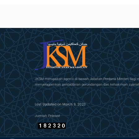
JKSM merupakan agensi di bawah Jabatan Perdana Menteri bagi 
menyeragamkan pentadbiran perundangan dan kehakiman syariah 
Last Updated on March 9, 2023
Jumlah Pelawat