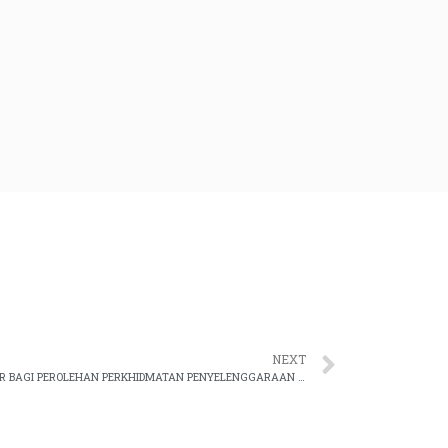
NEXT
KENYATAAN TAWARAN PEROLEHAN TENDER BAGI PEROLEHAN PERKHIDMATAN PENYELENGGARAAN PEMBAIKAN SISTEM ESYARIAH VERSI 3 (ESV3) JABATAN KEHAKIMAN SYARIAH MALAYSIA (JKSM)