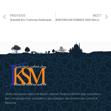
PREVIOUS
NEXT
Statistik Kes Tuntutan Hadhanah Di Mahkamah Syariah Malaysia Bagi Tahun 2019 & 2020
KUNJUNGAN HORMAT DAN DIALOG PENGOPERASIAN INSTITUSI LATIHAN BERSAMA ILKEM DAN AKEPT
JKSM merupakan agensi di bawah Jabatan Perdana Menteri bagi menyelaras
dan menyeragamkan pentadbiran perundangan dan kehakiman syariah di
Malaysia.