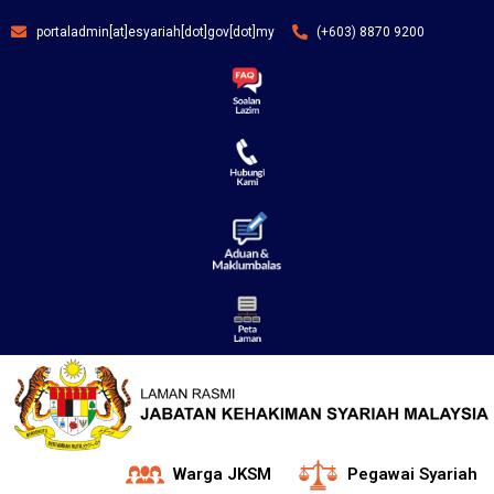
portaladmin[at]esyariah[dot]gov[dot]my
(+603) 8870 9200
Warga JKSM
Pegawai Syariah