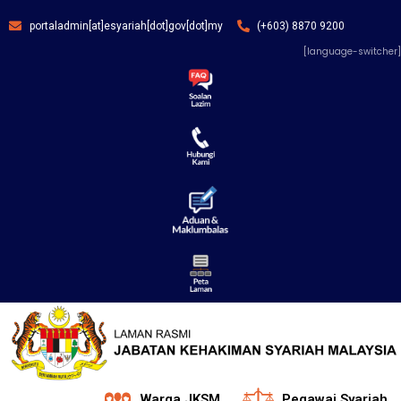
portaladmin[at]esyariah[dot]gov[dot]my
(+603) 8870 9200
[language-switcher]
Warga JKSM
Pegawai Syariah