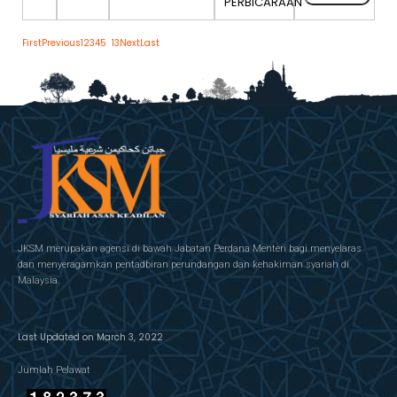
PERBICARAAN
Showing 1 to 10 of 122 entries
First
Previous
1
2
3
4
5
…
13
Next
Last
JKSM merupakan agensi di bawah Jabatan Perdana Menteri bagi menyelaras
dan menyeragamkan pentadbiran perundangan dan kehakiman syariah di
Malaysia.
Last Updated on March 3, 2022
Jumlah Pelawat