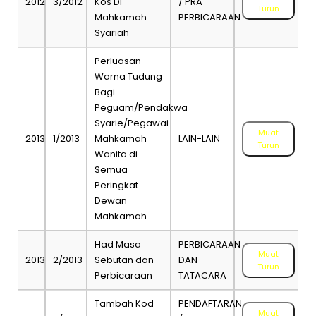
2012
3/2012
Kos Di
/ PRA
Turun
Mahkamah
PERBICARAAN
Syariah
Perluasan
Warna Tudung
Bagi
Peguam/Pendakwa
Syarie/Pegawai
Muat
2013
1/2013
Mahkamah
LAIN-LAIN
Turun
Wanita di
Semua
Peringkat
Dewan
Mahkamah
Had Masa
PERBICARAAN
Muat
2013
2/2013
Sebutan dan
DAN
Turun
Perbicaraan
TATACARA
Tambah Kod
PENDAFTARAN
Muat