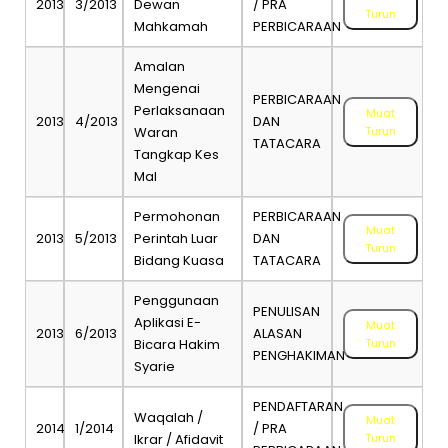
2013
3/2013
Dewan
/ PRA
Turun
Mahkamah
PERBICARAAN
Amalan
Mengenai
PERBICARAAN
Perlaksanaan
Muat
2013
4/2013
DAN
Waran
Turun
TATACARA
Tangkap Kes
Mal
Permohonan
PERBICARAAN
Muat
2013
5/2013
Perintah Luar
DAN
Turun
Bidang Kuasa
TATACARA
Penggunaan
PENULISAN
Aplikasi E-
Muat
2013
6/2013
ALASAN
Bicara Hakim
Turun
PENGHAKIMAN
Syarie
PENDAFTARAN
Waqalah /
Muat
2014
1/2014
/ PRA
Ikrar / Afidavit
Turun