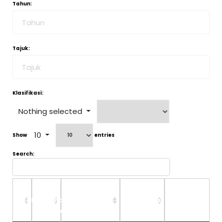
Tahun:
Tajuk:
Klasifikasi:
Nothing selected
10
Show
entries
Search:
Kod
Tahun
Arahan
Tajuk
Klasifikasi
Lampiran
Amalan