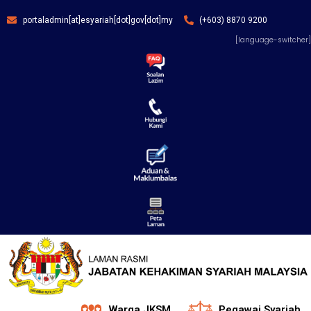
portaladmin[at]esyariah[dot]gov[dot]my
(+603) 8870 9200
[language-switcher]
Warga JKSM
Pegawai Syariah