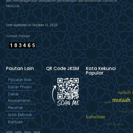
dan menyeragamkan pentadbiran perundangan dan kehakiman syariah di
Malaysia.
Last Updated on October 12, 2023
Jumlah Pelawat
Pautan Lain
QR Code JKSM
Kata Kekunci
Popular
Pasukan Web
Dasar Privasi
Dasar
Keselamatan
Penafian
Arkib Eletronik
Bantuan