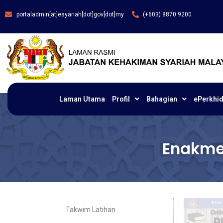
portaladmin[at]esyariah[dot]gov[dot]my
(+603) 8870 9200
Laman Utama
Profil
Bahagian
ePerkhi
Enakme
Takwim Latihan