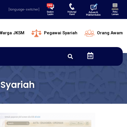
[language-switcher]
Warga JKSM
Pegawai Syariah
Orang Awam
Syariah