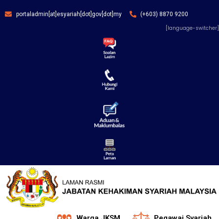
portaladmin[at]esyariah[dot]gov[dot]my
(+603) 8870 9200
[language-switcher]
Warga JKSM
Pegawai Syariah