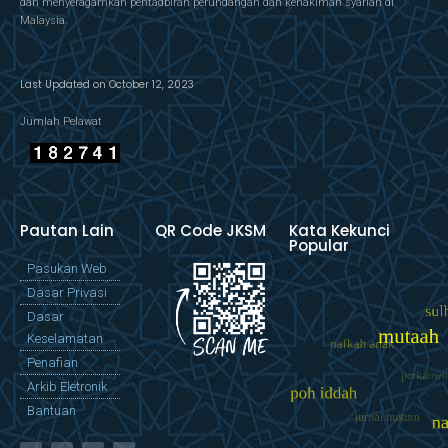
dan menyeragamkan pentadbiran perundangan dan kehakiman syariah di
Malaysia.
Last Updated on October 12, 2023
Jumlah Pelawat
Pautan Lain
QR Code JKSM
Kata Kekunci
Popular
Pasukan Web
Dasar Privasi
Dasar
Keselamatan
Penafian
Arkib Eletronik
Bantuan