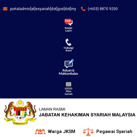
portaladmin[at]esyariah[dot]gov[dot]my
(+603) 8870 9200
Warga JKSM
Pegawai Syariah