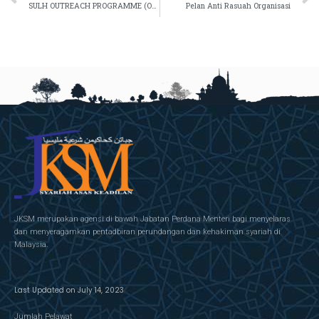
SULH OUTREACH PROGRAMME (OR SULH) ANJURAN JABATAN KEHAKIMAN SYARIAH MALAYSIA (JKSM) DENGAN KERJASAMA ANGKATAN TENTERA MALAYSIA (ATM)TAHUN 2023
Pelan Anti Rasuah Organisasi
JKSM merupakan agensi di bawah Jabatan Perdana Menteri bagi menyelaras
dan menyeragamkan pentadbiran perundangan dan kehakiman syariah di
Malaysia.
Last Updated on July 14, 2023
Jumlah Pelawat