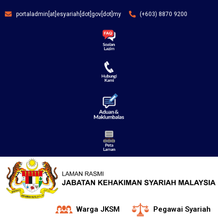
portaladmin[at]esyariah[dot]gov[dot]my
(+603) 8870 9200
Warga JKSM
Pegawai Syariah