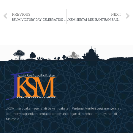
PREVIOUS
NEXT
BSUM VICTORY DAY CELEBRATION AND BEST STUDENT AWARD CEREMONY
JKSM SERTAI MISI BANTUAN BANJIR KE MENTAKAB, PAHANG
JKSM merupakan agensi di bawah Jabatan Perdana Menteri bagi menyelaras
dan menyeragamkan pentadbiran perundangan dan kehakiman syariah di
Malaysia.