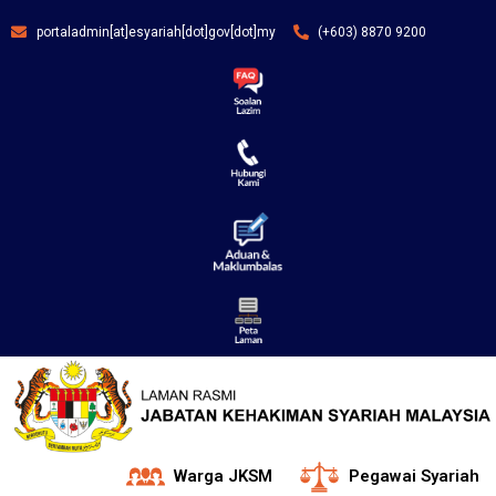
portaladmin[at]esyariah[dot]gov[dot]my
(+603) 8870 9200
Warga JKSM
Pegawai Syariah