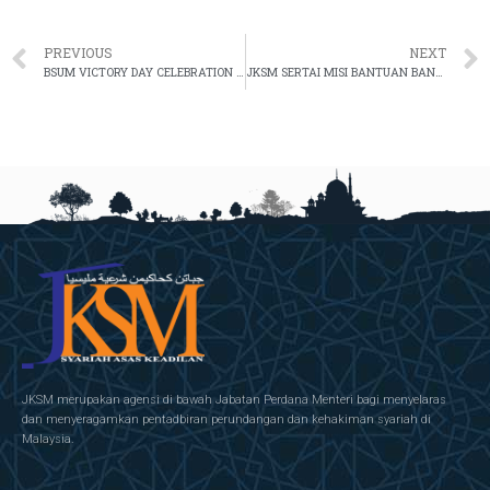
PREVIOUS
NEXT
BSUM VICTORY DAY CELEBRATION AND BEST STUDENT AWARD CEREMONY
JKSM SERTAI MISI BANTUAN BANJIR KE MENTAKAB, PAHANG
JKSM merupakan agensi di bawah Jabatan Perdana Menteri bagi menyelaras
dan menyeragamkan pentadbiran perundangan dan kehakiman syariah di
Malaysia.