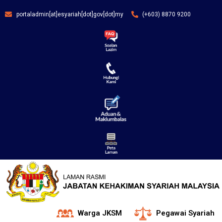
portaladmin[at]esyariah[dot]gov[dot]my
(+603) 8870 9200
Warga JKSM
Pegawai Syariah