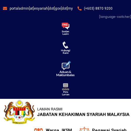
portaladmin[at]esyariah[dot]gov[dot]my
(+603) 8870 9200
[language-switcher]
Warga JKSM
Pegawai Syariah