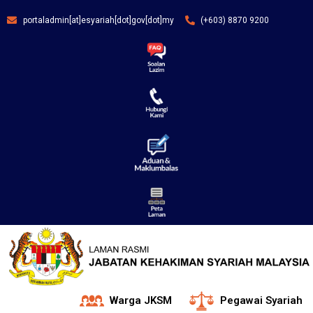
portaladmin[at]esyariah[dot]gov[dot]my
(+603) 8870 9200
Warga JKSM
Pegawai Syariah