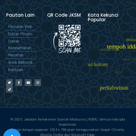
Pautan Lain
QR Code JKSM
Kata Kekunci
Popular
Pasukan Web
Dasar Privasi
Dasar
Keselamatan
Penafian
Arkib Eletronik
Bantuan
© 2025. Jabatan Kehakiman Syariah Malaysia (JKSM). Semua hakcipta
terpelihara.
Sesuai dengan paparan 1024 x 768 pixel menggunakan Google Chrome,
Mozilla Firefox dan Microsoft Edge.