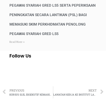
PEGAWAI SYARIAH GRED LS5 SERTA PEPERIKSAAN
PENINGKATAN SECARA LANTIKAN (PSL) BAGI
MEMASUKI SKIM PERKHIDMATAN PENOLONG
PEGAWAI SYARIAH GRED LS5
Read More »
Follow Us
PREVIOUS
NEXT
KURSUS SIJIL EKSEKUTIF KEMAHIRAN ISTINBAT HUKUM DALAM PENGHAKIMAN SYARIE (KIPSYA) Siri -2/2023
LAWATAN KERJA KE INSTITUT LATIHAN DAN KEFAHAMAN ISLAM ANGKATAN TENTERA MALAYSIA – ILMI ATM, PORT DICKSON, NEGERI SEMBILAN UNTUK KURSUS PROFESIONAL SULH MEDIASI {USIM-JKSM) DAN OUTREACH SULH