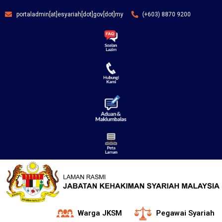
portaladmin[at]esyariah[dot]gov[dot]my
(+603) 8870 9200
Warga JKSM
Pegawai Syariah