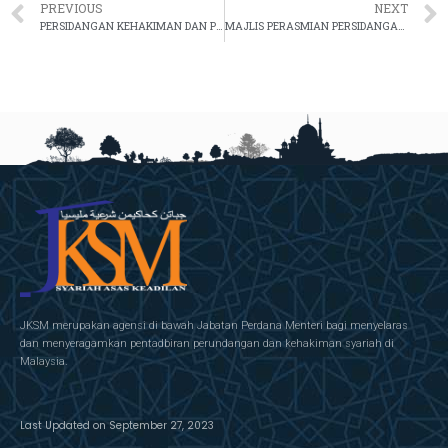
PREVIOUS
NEXT
PERSIDANGAN KEHAKIMAN DAN PERUNDANGAN SYARIAH NUSANTARA (PKPSN) 2023
MAJLIS PERASMIAN PERSIDANGAN SERANTAU KEKELUARGAAN ISLAM
JKSM merupakan agensi di bawah Jabatan Perdana Menteri bagi menyelaras
dan menyeragamkan pentadbiran perundangan dan kehakiman syariah di
Malaysia.
Last Updated on September 27, 2023