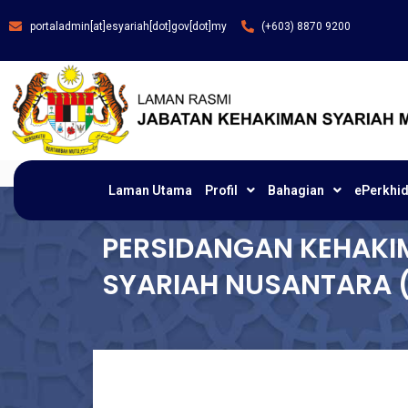
portaladmin[at]esyariah[dot]gov[dot]my
(+603) 8870 9200
Laman Utama
Profil
Bahagian
ePerkhi
PERSIDANGAN KEHAK
SYARIAH NUSANTARA 