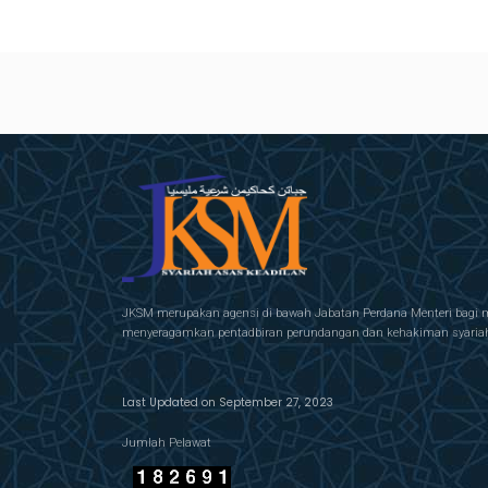
JKSM merupakan agensi di bawah Jabatan Perdana Menteri bagi 
menyeragamkan pentadbiran perundangan dan kehakiman syariah 
Last Updated on September 27, 2023
Jumlah Pelawat