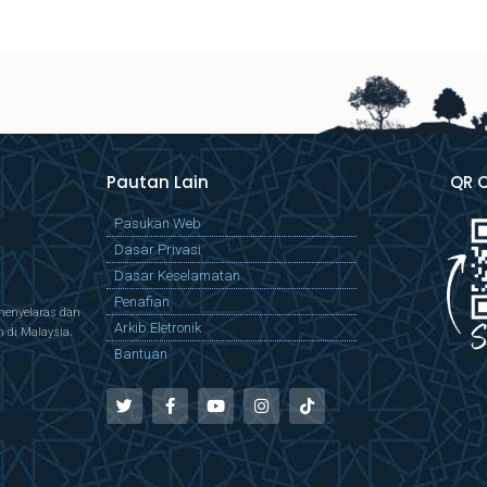
Pautan Lain
QR 
Pasukan Web
Dasar Privasi
Dasar Keselamatan
Penafian
menyelaras dan
Arkib Eletronik
di Malaysia.
Bantuan