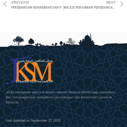
PREVIOUS
NEXT
PERSIDANGAN KEHAKIMAN DAN PERUNDANGAN SYARIAH NUSANTARA (PKPSN) 2023
MAJLIS PERASMIAN PERSIDANGAN SERANTAU KEKELUARGAAN ISLAM
JKSM merupakan agensi di bawah Jabatan Perdana Menteri bagi menyelaras
dan menyeragamkan pentadbiran perundangan dan kehakiman syariah di
Malaysia.
Last Updated on September 27, 2023