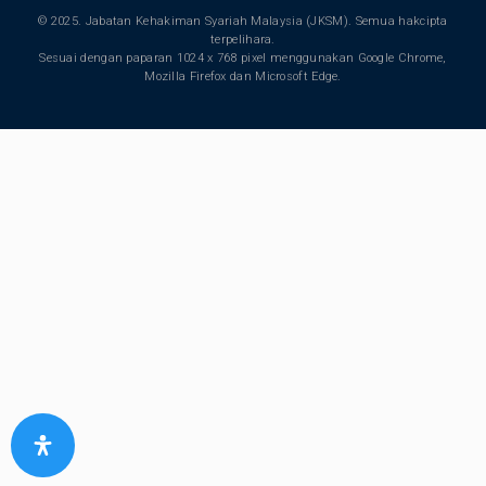
© 2025. Jabatan Kehakiman Syariah Malaysia (JKSM). Semua hakcipta
terpelihara.
Sesuai dengan paparan 1024 x 768 pixel menggunakan Google Chrome,
Mozilla Firefox dan Microsoft Edge.