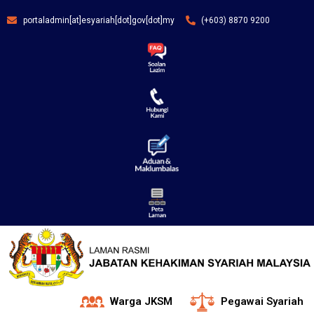
portaladmin[at]esyariah[dot]gov[dot]my
(+603) 8870 9200
Warga JKSM
Pegawai Syariah