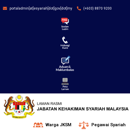
portaladmin[at]esyariah[dot]gov[dot]my
(+603) 8870 9200
Warga JKSM
Pegawai Syariah