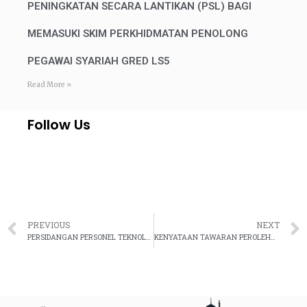
PENINGKATAN SECARA LANTIKAN (PSL) BAGI
MEMASUKI SKIM PERKHIDMATAN PENOLONG
PEGAWAI SYARIAH GRED LS5
Read More »
Follow Us
PREVIOUS
NEXT
PERSIDANGAN PERSONEL TEKNOLOGI MAKLUMAT DAN KOMUNIKASI ICT KALI KETIGA
KENYATAAN TAWARAN PEROLEHAN STUDIO RAKAMAN UTAMA, STUDIO MULTIMEDIA (GREEN SCREEN) DAN RUANG PERSALINAN BESERTA KELENGKAPAN PERKAKASAN MULTIMEDIA, PERABOT DAN KERJA-KERJA PENDAWAIAN DI JABATAN KEHAKIMAN SYARIAH MALAYSIA DI PORTAL JKSM