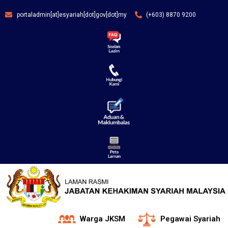
portaladmin[at]esyariah[dot]gov[dot]my
(+603) 8870 9200
Warga JKSM
Pegawai Syariah