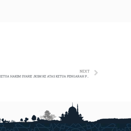
NEXT
KUNJUNGAN HORMAT KETUA PENGARAH/KETUA HAKIM SYARIE JKSM KE ATAS KETUA PENGARAH PERKHIDMATAN AWAM MALAYSIA