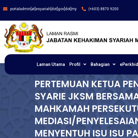
portaladmin[at]esyariah[dot]gov[dot]my
(+603) 8870 9200
Laman Utama
Profil
Bahagian
ePerkhi
PERTEMUAN KETUA PE
SYARIE JKSM BERSAM
MAHKAMAH PERSEKUT
MEDIASI/PENYELESAIA
MENYENTUH ISU ISU P