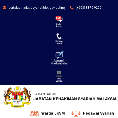
portaladmin[at]esyariah[dot]gov[dot]my
(+603) 8870 9200
Warga JKSM
Pegawai Syariah