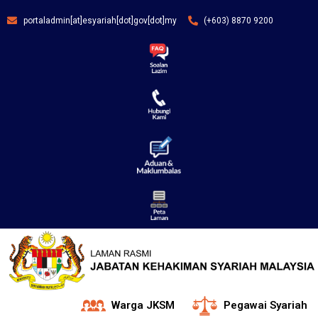
portaladmin[at]esyariah[dot]gov[dot]my
(+603) 8870 9200
Warga JKSM
Pegawai Syariah