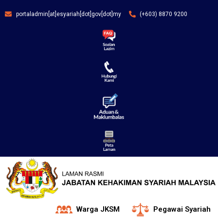
portaladmin[at]esyariah[dot]gov[dot]my
(+603) 8870 9200
Warga JKSM
Pegawai Syariah