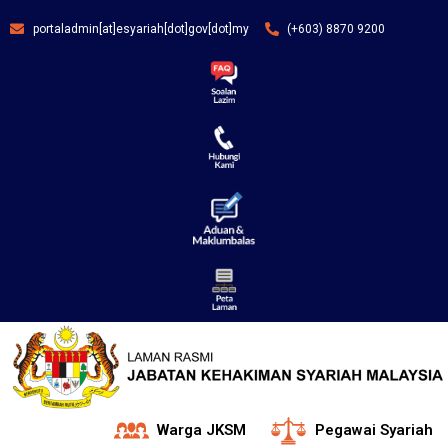
portaladmin[at]esyariah[dot]gov[dot]my
(+603) 8870 9200
Warga JKSM
Pegawai Syariah