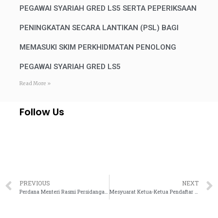
PEGAWAI SYARIAH GRED LS5 SERTA PEPERIKSAAN
PENINGKATAN SECARA LANTIKAN (PSL) BAGI
MEMASUKI SKIM PERKHIDMATAN PENOLONG
PEGAWAI SYARIAH GRED LS5
Read More »
Follow Us
PREVIOUS
NEXT
Perdana Menteri Rasmi Persidangan Kehakiman Syariah Antarabangsa (PKA) 2021
Mesyuarat Ketua-Ketua Pendaftar Mahkamah Syariah Seluruh Malaysia Kali Ke-72 Bilangan 3 Tahun 2021