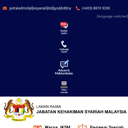
portaladmin[at]esyariah[dot]gov[dot]my
(+603) 8870 9200
[language-switcher]
Warga JKSM
Pegawai Syariah