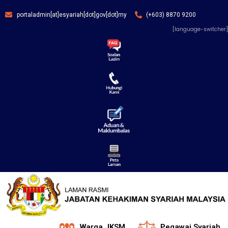
portaladmin[at]esyariah[dot]gov[dot]my
(+603) 8870 9200
[language-switcher]
Warga JKSM
Pegawai Syariah