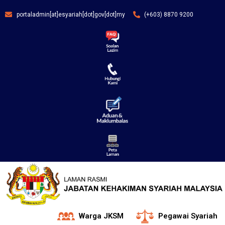
portaladmin[at]esyariah[dot]gov[dot]my
(+603) 8870 9200
Warga JKSM
Pegawai Syariah