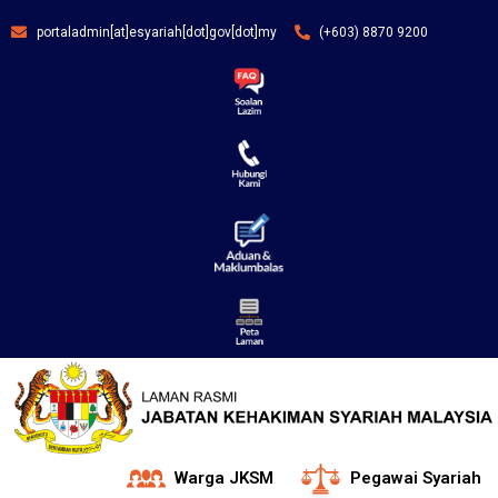
portaladmin[at]esyariah[dot]gov[dot]my
(+603) 8870 9200
Warga JKSM
Pegawai Syariah