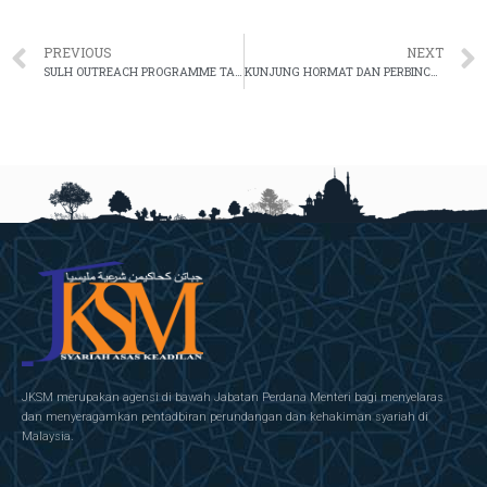
PREVIOUS
NEXT
SULH OUTREACH PROGRAMME TAHUN 2022
KUNJUNG HORMAT DAN PERBINCANGAN BERSAMA NAIB CANSELOR UNIVERSITI SAINS ISLAM MALAYSIA (USIM)
JKSM merupakan agensi di bawah Jabatan Perdana Menteri bagi menyelaras
dan menyeragamkan pentadbiran perundangan dan kehakiman syariah di
Malaysia.