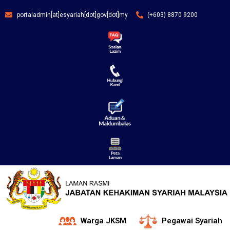
portaladmin[at]esyariah[dot]gov[dot]my
(+603) 8870 9200
Warga JKSM
Pegawai Syariah