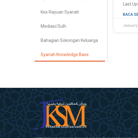
Last Up
Kes Rayuan Syariah
BACA S
January
Mediasi/Sulh
Bahagian Sokongan Keluarga
Syariah Knowledge Base