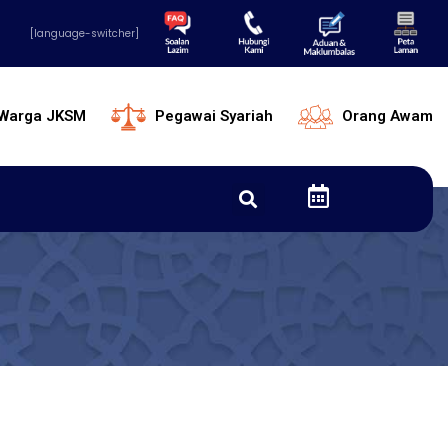
[language-switcher]
Warga JKSM
Pegawai Syariah
Orang Awam