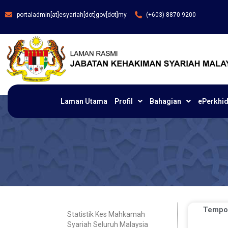
portaladmin[at]esyariah[dot]gov[dot]my
(+603) 8870 9200
Laman Utama
Profil
Bahagian
ePerkhi
Tempo
Statistik Kes Mahkamah
Syariah Seluruh Malaysia