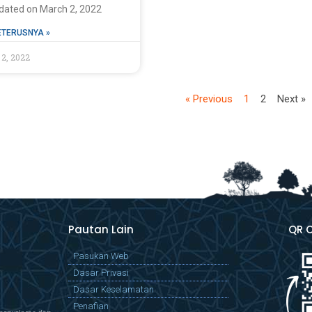
dated on March 2, 2022
ETERUSNYA »
 2, 2022
« Previous
1
2
Next »
Pautan Lain
QR 
Pasukan Web
Dasar Privasi
Dasar Keselamatan
Penafian