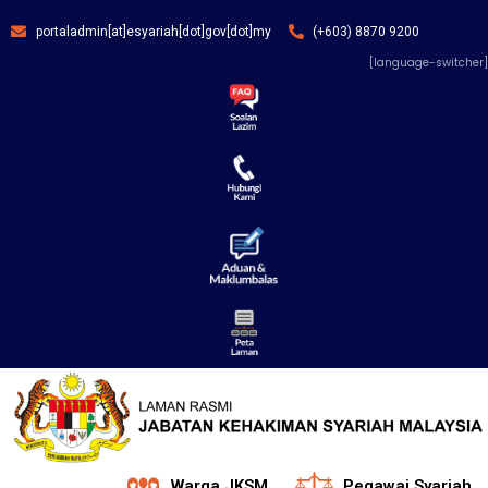
portaladmin[at]esyariah[dot]gov[dot]my
(+603) 8870 9200
[language-switcher]
Warga JKSM
Pegawai Syariah