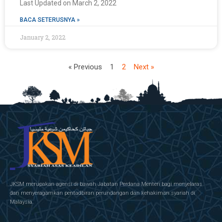
Last Updated on March 2, 2022
BACA SETERUSNYA »
January 2, 2022
« Previous
1
2
Next »
JKSM merupakan agensi di bawah Jabatan Perdana Menteri bagi menyelaras
dan menyeragamkan pentadbiran perundangan dan kehakiman syariah di
Malaysia.