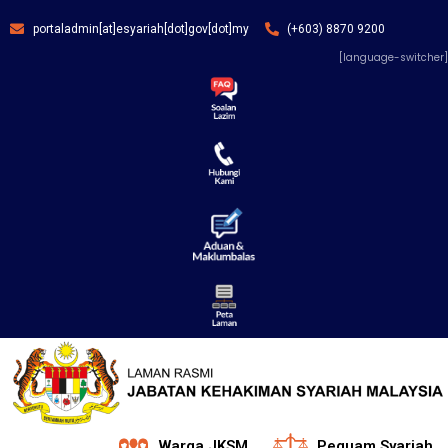
portaladmin[at]esyariah[dot]gov[dot]my
(+603) 8870 9200
[language-switcher]
Warga JKSM
Peguam Syariah