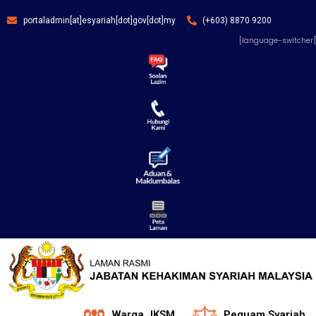
portaladmin[at]esyariah[dot]gov[dot]my
(+603) 8870 9200
[language-switcher]
Warga JKSM
Peguam Syariah