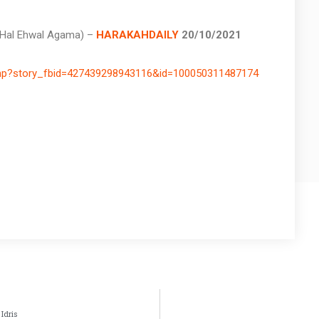
 (Hal Ehwal Agama) –
HARAKAHDAILY
20/10/2021
php?story_fbid=427439298943116&id=100050311487174
Idris