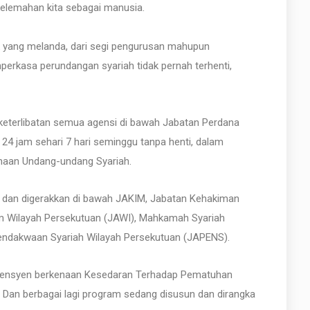
 kelemahan kita sebagai manusia.
k yang melanda, dari segi pengurusan mahupun
perkasa perundangan syariah tidak pernah terhenti,
keterlibatan semua agensi di bawah Jabatan Perdana
24 jam sehari 7 hari seminggu tanpa henti, dalam
naan Undang-undang Syariah.
n dan digerakkan di bawah JAKIM, Jabatan Kehakiman
m Wilayah Persekutuan (JAWI), Mahkamah Syariah
endakwaan Syariah Wilayah Persekutuan (JAPENS).
onvensyen berkenaan Kesedaran Terhadap Pematuhan
 Dan berbagai lagi program sedang disusun dan dirangka