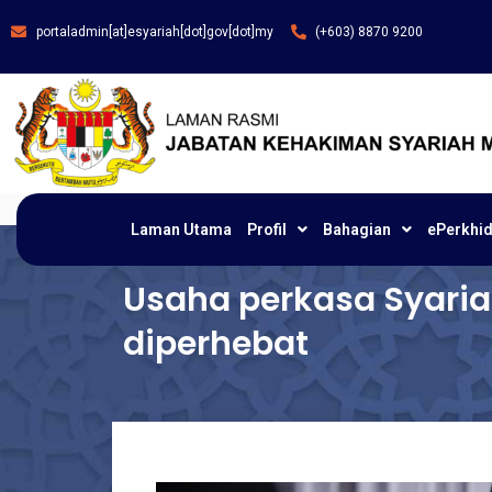
portaladmin[at]esyariah[dot]gov[dot]my
(+603) 8870 9200
Laman Utama
Profil
Bahagian
ePerkhi
Usaha perkasa Syariah
diperhebat