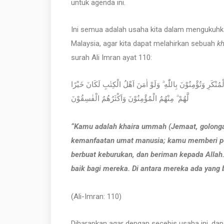
untuk agenda ini.
Ini semua adalah usaha kita dalam mengukuhkan
Malaysia, agar kita dapat melahirkan sebuah
k
surah Ali Imran ayat 110:
لَّهُمْ ۗ مِنْهُمُ الْمُؤْمِنُوْنَ وَاَكْثَرُهُمُ الْفٰسِقُوْنَ
“Kamu adalah khaira ummah (Jemaat, golongan
kemanfaatan umat manusia; kamu memberi pe
berbuat keburukan, dan beriman kepada Allah. 
baik bagi mereka. Di antara mereka ada yang
(Ali-Imran: 110)
Diharapkan agar dengan secebis usaha ini, d