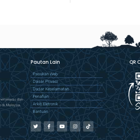
Pautan Lain
QR 
Pasukan Web
Dasar Privasi
Dasar Keselamatan
Penafian
menyelaras dan
Arkib Eletronik
di Malaysia.
Bantuan