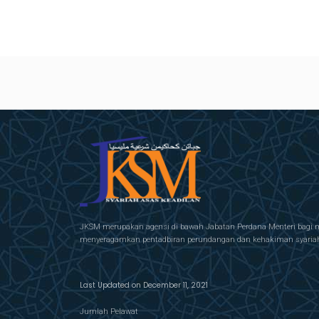
JKSM merupakan agensi di bawah Jabatan Perdana Menteri bagi 
menyeragamkan pentadbiran perundangan dan kehakiman syariah 
Last Updated on December 11, 2021
Jumlah Pelawat