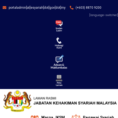
portaladmin[at]esyariah[dot]gov[dot]my
(+603) 8870 9200
[language-switcher]
Warga JKSM
Pegawai Syariah