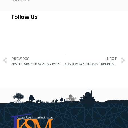
Read More »
Follow Us
PREVIOUS
NEXT
SEBUT HARGA PEROLEHAN PERKHIDMATAN PEMBERSIHAN DAN KAWALAN SERANGGA (HKPC) DI AKADEMI KEHAKIMAN SYARIAH MALAYSIA (AKSM)
𝐊𝐔𝐍𝐉𝐔𝐍𝐆𝐀𝐍 𝐇𝐎𝐑𝐌𝐀𝐓 𝐃𝐄𝐋𝐄𝐆𝐀𝐒𝐈 𝐉𝐊𝐒𝐌 𝐊𝐄 𝐀𝐓𝐀𝐒 𝐓𝐘𝐓 𝐃𝐔𝐓𝐀 𝐁𝐄𝐒𝐀𝐑 𝐌𝐀𝐋𝐀𝐘𝐒𝐈𝐀 𝐊𝐄 𝐑𝐄𝐏𝐔𝐁𝐋𝐈𝐊 𝐀𝐑𝐀𝐁 𝐌𝐄𝐒𝐈𝐑