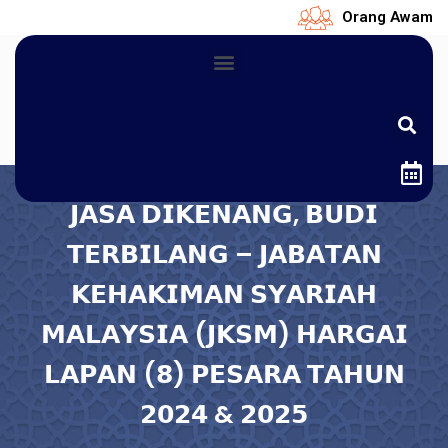
Orang Awam
𝗝𝗔𝗦𝗔 𝗗𝗜𝗞𝗘𝗡𝗔𝗡𝗚, 𝗕𝗨𝗗𝗜
𝗧𝗘𝗥𝗕𝗜𝗟𝗔𝗡𝗚 – 𝗝𝗔𝗕𝗔𝗧𝗔𝗡
𝗞𝗘𝗛𝗔𝗞𝗜𝗠𝗔𝗡 𝗦𝗬𝗔𝗥𝗜𝗔𝗛
𝗠𝗔𝗟𝗔𝗬𝗦𝗜𝗔 (𝗝𝗞𝗦𝗠) 𝗛𝗔𝗥𝗚𝗔𝗜
𝗟𝗔𝗣𝗔𝗡 (𝟴) 𝗣𝗘𝗦𝗔𝗥𝗔 𝗧𝗔𝗛𝗨𝗡
𝟮𝟬𝟮𝟰 & 𝟮𝟬𝟮𝟱