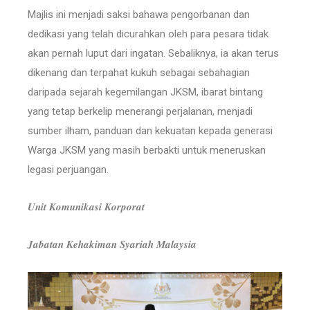
Majlis ini menjadi saksi bahawa pengorbanan dan
dedikasi yang telah dicurahkan oleh para pesara tidak
akan pernah luput dari ingatan. Sebaliknya, ia akan terus
dikenang dan terpahat kukuh sebagai sebahagian
daripada sejarah kegemilangan JKSM, ibarat bintang
yang tetap berkelip menerangi perjalanan, menjadi
sumber ilham, panduan dan kekuatan kepada generasi
Warga JKSM yang masih berbakti untuk meneruskan
legasi perjuangan.
𝑼𝒏𝒊𝒕 𝑲𝒐𝒎𝒖𝒏𝒊𝒌𝒂𝒔𝒊 𝑲𝒐𝒓𝒑𝒐𝒓𝒂𝒕
𝑱𝒂𝒃𝒂𝒕𝒂𝒏 𝑲𝒆𝒉𝒂𝒌𝒊𝒎𝒂𝒏 𝑺𝒚𝒂𝒓𝒊𝒂𝒉 𝑴𝒂𝒍𝒂𝒚𝒔𝒊𝒂