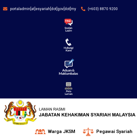
portaladmin[at]esyariah[dot]gov[dot]my
(+603) 8870 9200
Warga JKSM
Pegawai Syariah