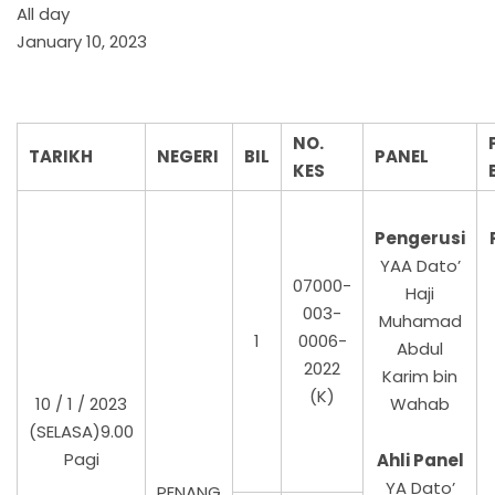
All day
January 10, 2023
NO.
TARIKH
NEGERI
BIL
PANEL
KES
Pengerusi
YAA Dato’
07000-
Haji
003-
Muhamad
1
0006-
Abdul
2022
Karim bin
(K)
10 / 1 / 2023
Wahab
(SELASA)9.00
Pagi
Ahli Panel
YA Dato’
PENANG